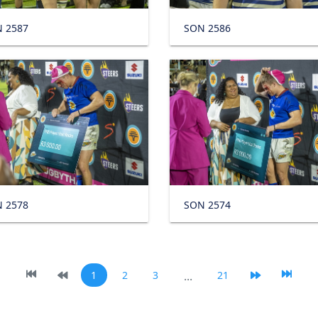
 2587
SON 2586
 2578
SON 2574
1
2
3
...
21