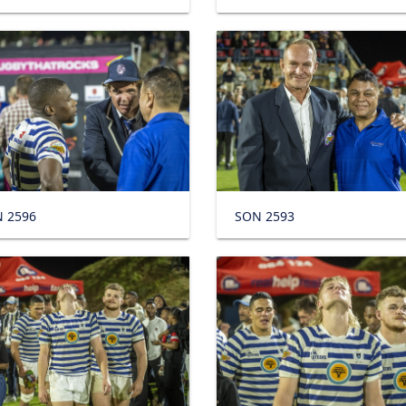
 2596
SON 2593